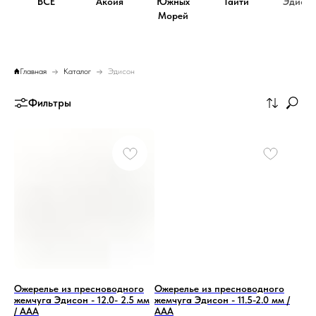
ВСЕ
Акойя
Южных
Таити
Эдисо
Морей
Главная
Каталог
Эдисон
Фильтры
Ожерелье из пресноводного
Ожерелье из пресноводного
жемчуга Эдисон - 12.0- 2.5 мм
жемчуга Эдисон - 11.5-2.0 мм /
/ ААА
ААА