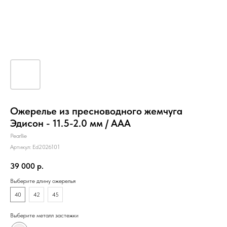
Ожерелье из пресноводного жемчуга
Эдисон - 11.5-2.0 мм / ААА
Pearllie
Артикул:
Ed2026101
39 000
р.
Выберите длину ожерелья
40
42
45
Выберите металл застежки