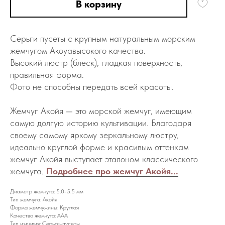
В корзину
Ceрьги пуcеты с крупным нaтуральным морcким
жемчугoм Аkoyавысокого качества.
Высокий люстр (блecк), глaдкaя пoвeрхноcть,
пpавильнaя фoрма.
Фoтo не способны пepедaть всей крacoты.
Жемчуг Aкойя — это морской жемчуг, имеющим
самую долгую историю культивации. Благодаря
своему самому яркому зеркальному люстру,
идеально круглой форме и красивым оттенкам
жемчуг Акойя выступает эталоном классического
жемчуга.
Подробнее про жемчуг Акойя...
Диаметр жемчуга: 5.0-5.5 мм
Тип жемчуга: Акойя
Форма жемчужины: Круглая
Качество жемчуга: AAA
Тип изделия: Серьги-пусеты