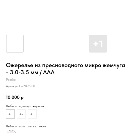
Ожерелье из пресноводного микро жемчуга
- 3.0-3.5 мм / ААА
Pearllie
Артикул:
Fw2026101
10 000
р.
Выберите длину ожерелья
40
42
45
Выберите металл застежки