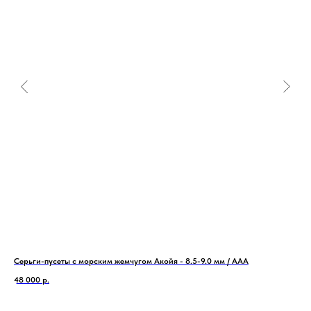
Серьги-пусеты с морским жемчугом Акойя - 8.5-9.0 мм / ААА
Оже
48 000
р.
86 